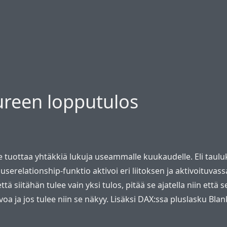
ureen lopputulos
re tuottaa yhtäkkiä lukuja useammalle kuukaudelle. Eli taul
userelationship-funktio aktivoi eri liitoksen ja aktivoituvassa
tä siitähän tulee vain yksi tulos, pitää se ajatella niin että s
a ja jos tulee niin se näkyy. Lisäksi DAX:ssa pluslasku Blan