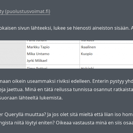
ty (puolustusvoimat.fi)
 jokaisen sivun lähteeksi, lukee se hienosti aineiston sisään
amaan oikein useammaksi riviksi edelleen. Enterin pystyy y
a jaettua. Minä en tätä reilussa tunnissa osannut ratkaista. 
a suoraan lähteeltä lukemista.
r Queryllä muuttaa? Ja jos olet sitä mieltä että liian iso
ista niitä löytyi eniten? Oikeaa vastausta minä en siis osaa