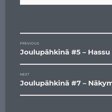
Post
PREVIOUS
navigation
Joulupähkinä #5 – Hassu
Previous
post:
NEXT
Joulupähkinä #7 – Näkym
Next
post: