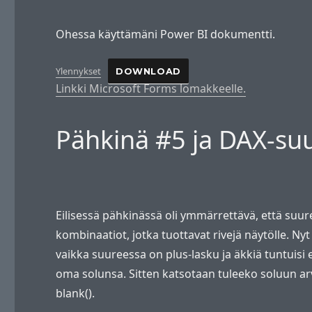
Ohessa käyttämäni Power BI dokumentti.
Ylennykset
DOWNLOAD
Linkki Microsoft Forms lomakkeelle.
Pähkinä #5 ja DAX-su
Eilisessä pähkinässä oli ymmärrettävä, että suu
kombinaatiot, jotka tuottavat rivejä näytölle. Nyt 
vaikka suureessa on plus-lasku ja äkkiä tuntuisi et
oma solunsa. Sitten katsotaan tuleeko soluun arvo
blank().