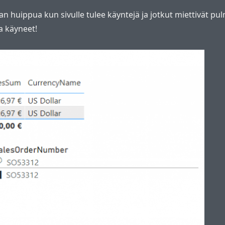
han huippua kun sivulle tulee käyntejä ja jotkut miettivät pu
la käyneet!