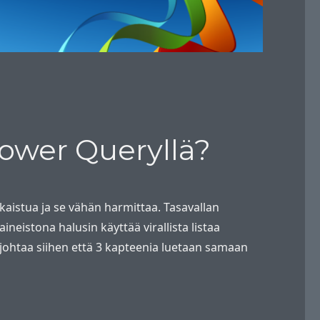
Power Queryllä?
aistua ja se vähän harmittaa. Tasavallan
neistona halusin käyttää virallista listaa
 johtaa siihen että 3 kapteenia luetaan samaan