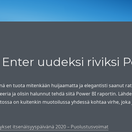
Enter uudeksi riviksi 
ä en tuota mitenkään huijaamatta ja elegantisti saanut ratk
ria ja olisin halunnut tehdä siitä Power BI raportin. Lähdeai
stossa on kuitenkin muotoilussa yhdessä kohtaa virhe, joka
ykset itsenäisyyspäivänä 2020 – Puolustusvoimat