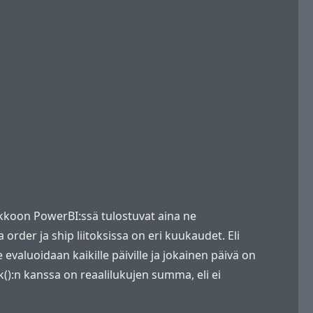
ukkoon PowerBI:ssä tulostuvat aina ne
 order ja ship liitoksissa on eri kuukaudet. Eli
e evaluoidaan kaikille päiville ja jokainen päivä on
k():n kanssa on reaalilukujen summa, eli ei