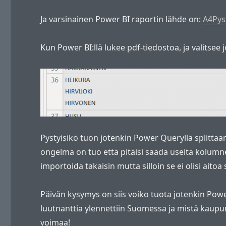
Ja varsinainen Power BI raportin lähde on:
A4Pys
Kun Power BI:llä lukee pdf-tiedostoa, ja valitsee
Pystyisikö tuon jotenkin Power Queryllä splitta
ongelma on tuo että pitäisi saada useita kolumnej
importoida takaisin mutta silloin se ei olisi aito
Päivän kysymys on siis voiko tuota jotenkin Powe
luutnanttia ylennettiin Suomessa ja mistä kaupung
voimaa!