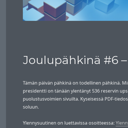
Joulupähkinä #6 – 
Tämän päivän pähkinä on todellinen pähkinä. Min
presidentti on tänään ylentänyt 536 reservin upsee
puolustusvoimien sivuilta. Kyseisessä PDF-tiedo
soluun.
Ylennysuutinen on luettavissa osoitteessa:
Ylenn