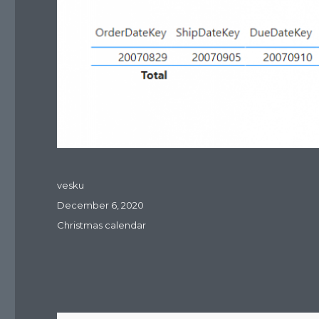
Author
vesku
Posted
December 6, 2020
on
Categories
Christmas calendar