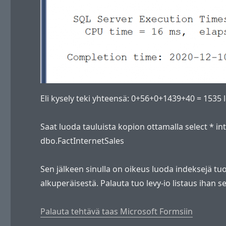
Eli kysely teki yhteensä: 0+56+0+1439+40 = 1535 l
Saat luoda tauluista kopion ottamalla select * in
dbo.FactInternetSales
Sen jälkeen sinulla on oikeus luoda indeksejä tuoh
alkuperäisestä. Palauta tuo levy-io listaus ihan s
Palauta tehtävä taas Microsoft Formsiin