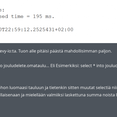
evy-io:ta. Tuon alle pitäisi päästä mahdollisimman paljon.
to jouludelete.omataulu… Eli Esimerkiksi: select * into joul
on luomaasi tauluun ja tietenkin sitten muutat selectiä niin
ellaisenaan ja mielellään valmiiksi laskettuna summa noista lo