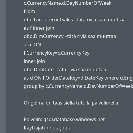
c.CurrencyName,d.DayNumberOfWeek
from
dbo.FactInternetSales –tätä riviä saa muuttaa
as f inner join
dbo.DimCurrency –tätä riviä saa muuttaa
as c ON
f.CurrencyKey=c.CurrencyKey
inner join
dbo.DimDate –tätä riviä saa muuttaa
as d ON f.OrderDateKey=d.DateKey where d.Eng
group by c.CurrencyName,d.DayNumberOfWeek
Ongelma on taas siellä tutulla palvelimella
Palvelin: qsql.database.windows.net
Käyttäjätunnus: joulu