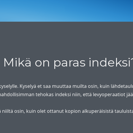
 Mikä on paras indeksi
yselylle. Kyselyä et saa muuttaa muilta osin, kuin lähdeta
mahdollisimman tehokas indeksi niin, että levyoperaatiot jä
 niiltä osin, kuin olet ottanut kopion alkuperäisistä tauluist