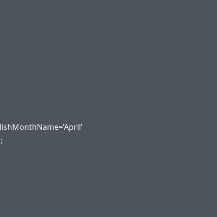
lishMonthName=’April’
;