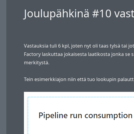
Joulupähkinä #10 vas
Vastauksia tuli 6 kpl, joten nyt oli taas tylsä ta
Factory laskuttaa jokaisesta laatikosta jonka se s
merkitystä.
Tein esimerkkiajon niin että tuo lookupin palauttav