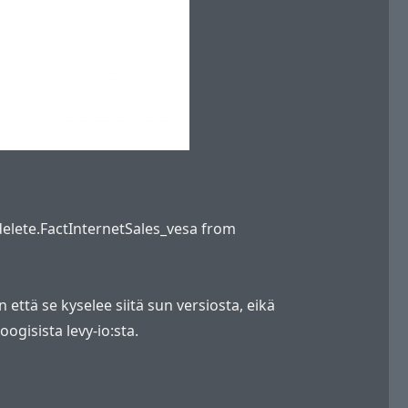
udelete.FactInternetSales_vesa from
 että se kyselee siitä sun versiosta, eikä
ogisista levy-io:sta.