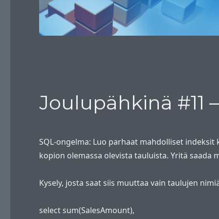
Joulupähkinä #11 –
SQL-ongelma: Luo parhaat mahdolliset indeksit k
kopion olemassa olevista tauluista. Yritä saada 
Kysely, josta saat siis muuttaa vain taulujen nimiä
select sum(SalesAmount),