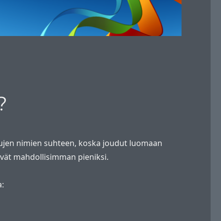
?
ulujen nimien suhteen, koska joudut luomaan
ävät mahdollisimman pieniksi.
a: