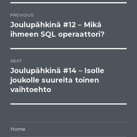
Post
PREVIOUS
navigation
Joulupähkinä #12 – Mikä
Previous
post:
ihmeen SQL operaattori?
NEXT
Joulupähkinä #14 – Isolle
Next
post:
joukolle suureita toinen
vaihtoehto
Home