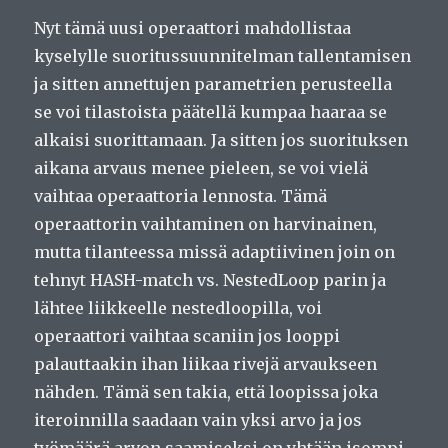
Nyt tämä uusi operaattori mahdollistaa
kyselylle suoritussuunnitelman tallentamisen
ja sitten annettujen parametrien perusteella
se voi tilastoista päätellä kumpaa haaraa se
alkaisi suorittamaan. Ja sitten jos suorituksen
aikana arvaus menee pieleen, se voi vielä
vaihtaa operaattoria lennosta. Tämä
operaattorin vaihtaminen on harvinainen,
mutta tilanteessa missä adaptiivinen join on
tehnyt HASH-match vs. NestedLoop parin ja
lähtee liikkeelle nestedloopilla, voi
operaattori vaihtaa scaniin jos looppi
palauttaakin ihan liikaa rivejä arvaukseen
nähden. Tämä sen takia, että loopissa joka
iteroinnilla saadaan vain yksi arvo ja jos
työmäärä arvon saamiseksi on yhtään isompi,