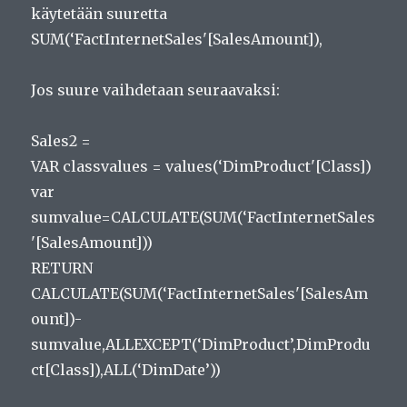
käytetään suuretta
SUM(‘FactInternetSales'[SalesAmount]),
Jos suure vaihdetaan seuraavaksi:
Sales2 =
VAR classvalues = values(‘DimProduct'[Class])
var
sumvalue=CALCULATE(SUM(‘FactInternetSales
'[SalesAmount]))
RETURN
CALCULATE(SUM(‘FactInternetSales'[SalesAm
ount])-
sumvalue,ALLEXCEPT(‘DimProduct’,DimProdu
ct[Class]),ALL(‘DimDate’))