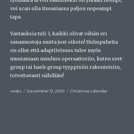
voi scan olla itseasiassa paljon nopeampi
tapa.
Vastauksia tuli 3, kaikki olivat vähän eri
sanamuotoja mutta just oikein! Huhupuheita
on ollut että adaptiivisuus tulee myös
muutamaan muuhun operaattoriin, kuten sort-
group tai hash-group tyyppisiin rakenteisiin,
toivottavasti nähdään!
Author
Posted
Categories
vesku
December 13, 2020
Christmas calendar
on