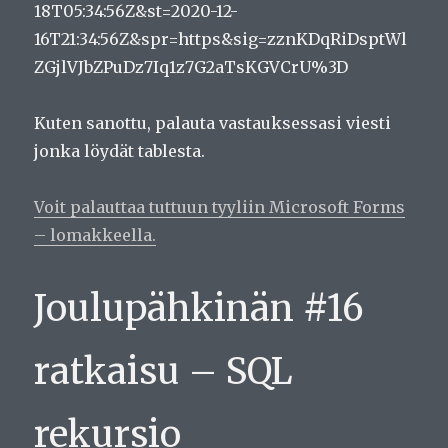
18T05:34:56Z&st=2020-12-
16T21:34:56Z&spr=https&sig=zznKDqRiDsptWl
ZGjlVJbZPuDz7Iq1z7G2aTsKGVCrU%3D
Kuten sanottu, palauta vastauksessasi viesti
jonka löydät tablesta.
Voit palauttaa tuttuun tyyliin Microsoft Forms
– lomakkeella.
Joulupähkinän #16
ratkaisu – SQL
rekursio