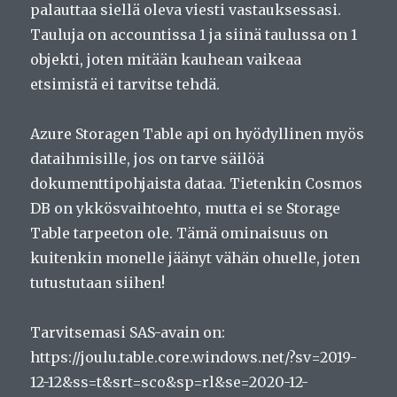
palauttaa siellä oleva viesti vastauksessasi.
Tauluja on accountissa 1 ja siinä taulussa on 1
objekti, joten mitään kauhean vaikeaa
etsimistä ei tarvitse tehdä.
Azure Storagen Table api on hyödyllinen myös
dataihmisille, jos on tarve säilöä
dokumenttipohjaista dataa. Tietenkin Cosmos
DB on ykkösvaihtoehto, mutta ei se Storage
Table tarpeeton ole. Tämä ominaisuus on
kuitenkin monelle jäänyt vähän ohuelle, joten
tutustutaan siihen!
Tarvitsemasi SAS-avain on:
https://joulu.table.core.windows.net/?sv=2019-
12-12&ss=t&srt=sco&sp=rl&se=2020-12-