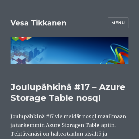
Vesa Tikkanen
MENU
Joulupähkinä #17 – Azure
Storage Table nosql
Joulupähkinä #17 vie meidät nosql maailmaan
ja tarkemmin Azure Storagen Table-apiin.
Tehtävänäsi on hakea taulun sisältö ja