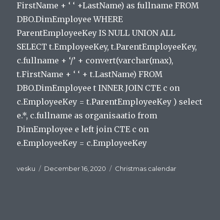
FirstName + ‘ ‘ +LastName) as fullname FROM
DBO.DimEmployee WHERE
ParentEmployeeKey IS NULL UNION ALL
SELECT t.EmployeeKey, t.ParentEmployeeKey,
c.fullname + ‘/’ + convert(varchar(max),
t.FirstName + ‘ ‘ + t.LastName) FROM
DBO.DimEmployee t INNER JOIN CTE c on
c.EmployeeKey = t.ParentEmployeeKey ) select
e.*, c.fullname as organisaatio from
DimEmployee e left join CTE c on
e.EmployeeKey = c.EmployeeKey
Author
Posted
Categories
vesku
December 16, 2020
Christmas calendar
on