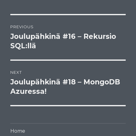
Post
PREVIOUS
navigation
Joulupähkinä #16 – Rekursio
Previous
post:
SQL:llä
NEXT
Joulupähkinä #18 – MongoDB
Next
post:
Azuressa!
Home